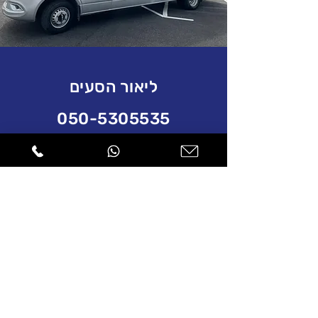
ליאור הסעים
050-5305535
מספר מקשר
הסבר
yafit.biton100@gmail.com
שעות פעילות:
24/7
ז'בוטינסקי 1, צפת